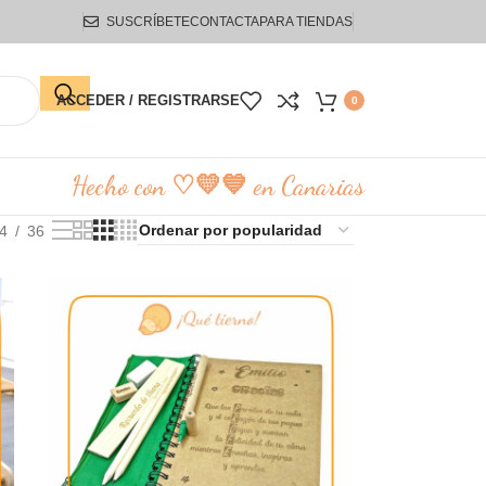
SUSCRÍBETE
CONTACTA
PARA TIENDAS
ACCEDER / REGISTRARSE
0
Hecho con ♡💛💙 en Canarias
4
36