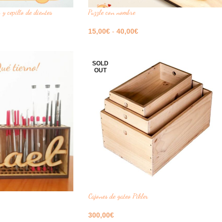
 y cepillo de dientes
Puzzle con nombre
15,00
€
-
40,00
€
Seleccione Opciones
SOLD
OUT
Cajones de gateo Pikler
300,00
€