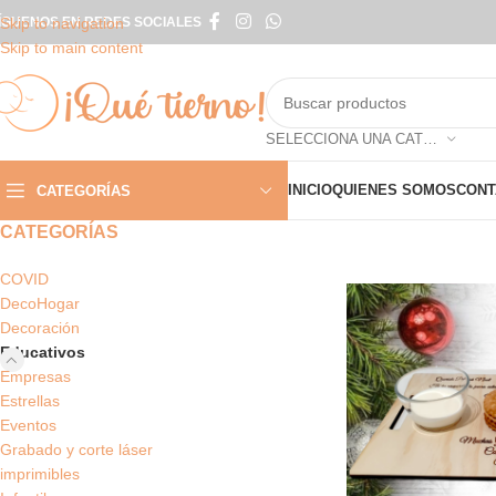
ÍGUENOS EN REDES SOCIALES
Skip to navigation
Skip to main content
SELECCIONA UNA CATEGORÍA
INICIO
QUIENES SOMOS
CONT
CATEGORÍAS
CATEGORÍAS
COVID
DecoHogar
Decoración
Educativos
Empresas
Estrellas
Eventos
Grabado y corte láser
imprimibles