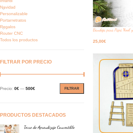
Infantil
Navidad
Personalizable
Portarretratos
Regalos
Bandeja para Papá Noel 
Router CNC
Todos los productos
25,00
€
Seleccione Opciones
FILTRAR POR PRECIO
Precio:
0€
—
500€
FILTRAR
PRODUCTOS DESTACADOS
Torre de Aprendizaje Convertible