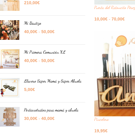
210,00
€
Puerta del Ratoncito Pérez
10,00
€
-
70,00
€
Mi Bautizo
Seleccione Opciones
40,00
€
-
50,00
€
Mi Primera Comunión XL
40,00
€
-
50,00
€
Llavero Súper Mamá y Súper Abuela
5,00
€
Portarretratos para mamá y abuela
30,00
€
-
40,00
€
Pincelero
19,95
€