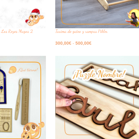
y Los Reyes Magos 2
Tarima de gateo y rampas Pikler
300,00
€
-
500,00
€
Seleccione Opciones