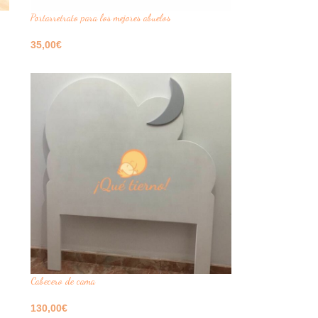
Portarretrato para los mejores abuelos
35,00
€
Seleccione Opciones
Cabecero de cama
130,00
€