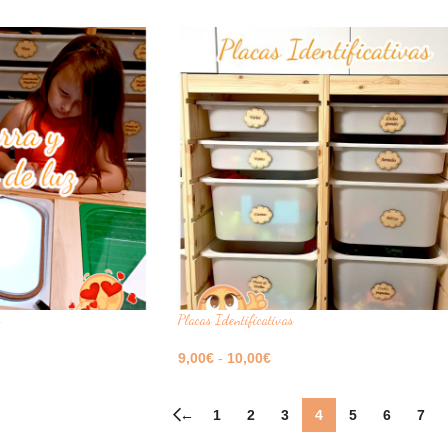
Seleccione Opciones
Placas Identificativas
9,00
€
-
10,00
€
Seleccione Opciones
←
1
2
3
4
5
6
7