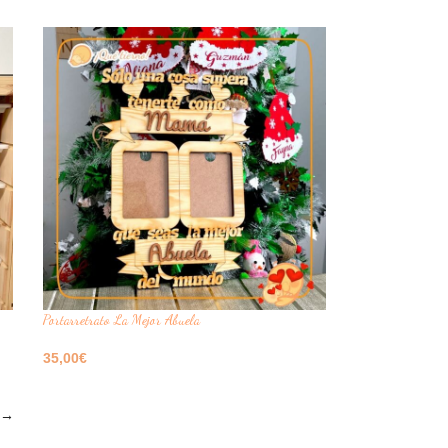
Seleccione Opciones
Portarretrato La Mejor Abuela
35,00
€
Seleccione Opciones
→