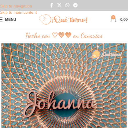
Skip to navigation
Skip to main content
0
MENU
0,00
Hecho con ♡💛💙 en Canarias